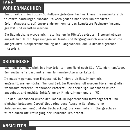
LAGE
01187 Dresden
VORHER/NACHHER
Tel.
+49 (0)176_221 436 36
PRESSE/
Das direkt am Seußlitzer Schloßpark gelegene Fachwerkhaus präsentierte sich
in einem baufälligen Zustand. Es wies jedoch noch viel unveränderte
→ office@
Originalsubstanz auf. Unter anderem konnte das komplette Fachwerk instand
midas-architektur.de
gesetzt und erhalten werden.
Die Dachdeckung wurde mit historischen in Mörtel verlegten Biberschwänzen
ausgeführt. Durch Anpassungen im Trauf- und Ortgangbereich wurde dabei die
ausgeführte Aufsparrendämmung des Dacgeschoßausbaus denkmalgerecht
integriert.
© 2016 midas Architektur /
Impressum
GRUNDRISSE
Das Haus befindet sich in einer leichten von Nord nach Süd fallenden Hanglage.
Der südliche Teil ist mit einem Tonnengewölbe unterkellert.
Im massiv gemauerten Erdgeschoß befinden sich Esszimmer mit
angeschlossener Küche, Flur und Bad. Im Obergeschoß wurden für einen großen
Wohnraum mehrere Trennwände entfernt. Der ehemalige Dachboden wurde
ausgebaut und enthält Schlafzimmer, Kinderzimmer und ein WC.
Für den Dachausbau wurde der Dachstuhl (Sparrendach) instandgesetzt und
sichtbar belassen. Darauf liegt eine geschlossene Schalung, eine
Aufsparrendämmung und die Dachdeckung. Die Raumhöhe im Obergeschoss
wurde durch die Freilegung der Deckenbalken erhöht.
ANSICHTEN