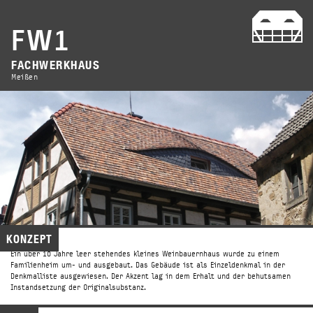
PROJEKTE
FW1
FACHWERKHAUS
Meißen
PROJEKTE
AKTUELL/
BÜRO/
KONZEPT
Ein über 10 Jahre leer stehendes kleines Weinbauernhaus wurde zu einem
PERSONEN/
MARTIN MACZUTAJTIS;
Familienheim um- und ausgebaut. Das Gebäude ist als Einzeldenkmal in der
Denkmalliste ausgewiesen. Der Akzent lag in dem Erhalt und der behutsamen
FREIER ARCHITEKT AKS
Instandsetzung der Originalsubstanz.
LEISTUNGEN/
Klingenberger Straße 10